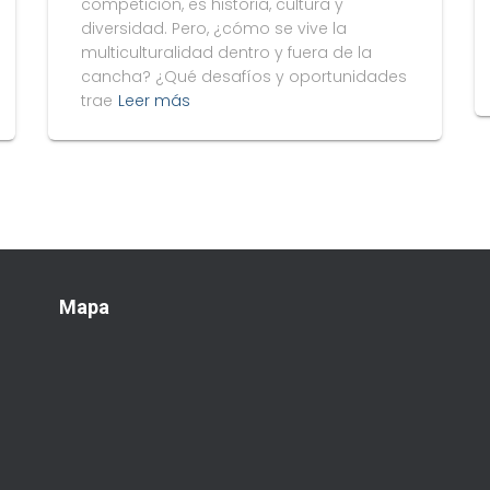
competición, es historia, cultura y
diversidad. Pero, ¿cómo se vive la
multiculturalidad dentro y fuera de la
cancha? ¿Qué desafíos y oportunidades
trae
Leer más
Mapa