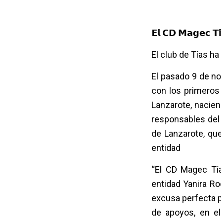
𝗘𝗹 𝗖𝗗 𝗠𝗮𝗴𝗲𝗰 𝗧𝗶́
El club de Tías h
El pasado 9 de n
con los primeros
Lanzarote, nacien
responsables del
de Lanzarote, que
entidad
“El CD Magec Tía
entidad Yanira Ro
excusa perfecta pa
de apoyos, en el