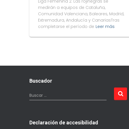
Liga Femenina 2. Las rojinegras se
medirán a equipos de Cataluña,
Comunidad Valenciana, Baleares, Madrid,
Extremadura, Andalucía y CanariasTras
completarse el período de
Leer más
Buscador
Buscar …
Declaración de accesibilidad