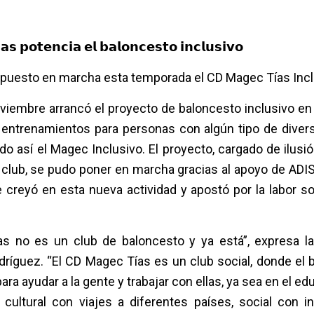
𝗮𝘀 𝗽𝗼𝘁𝗲𝗻𝗰𝗶𝗮 𝗲𝗹 𝗯𝗮𝗹𝗼𝗻𝗰𝗲𝘀𝘁𝗼 𝗶𝗻𝗰𝗹𝘂𝘀𝗶𝘃𝗼
a puesto en marcha esta temporada el CD Magec Tías Inc
oviembre arrancó el proyecto de baloncesto inclusivo en
 entrenamientos para personas con algún tipo de divers
do así el Magec Inclusivo. El proyecto, cargado de ilusió
 club, se pudo poner en marcha gracias al apoyo de ADI
 creyó en esta nueva actividad y apostó por la labor soc
s no es un club de baloncesto y ya está”, expresa la
dríguez. “El CD Magec Tías es un club social, donde el
ra ayudar a la gente y trabajar con ellas, ya sea en el e
 cultural con viajes a diferentes países, social con in