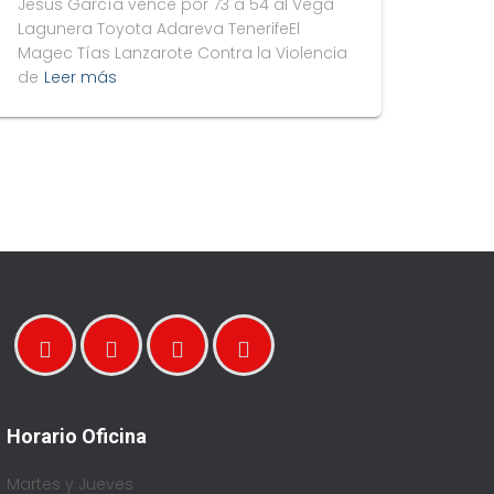
Jesús García vence por 73 a 54 al Vega
Lagunera Toyota Adareva TenerifeEl
Magec Tías Lanzarote Contra la Violencia
de
Leer más
Horario Oficina
Martes y Jueves