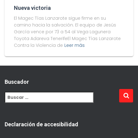
Nueva victoria
El Magec Tías Lanzarote sigue firme en su
camino hacia la salvación. El equipo de Jesús
García vence por 73 a 54 al Vega Lagunera
Toyota Adareva TenerifeEl Magec Tías Lanzarote
Contra la Violencia de
Leer más
Buscador
Declaración de accesibilidad