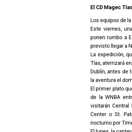
El CD Magec Tías
Los equipos de la
Este viernes, u
ponen rumbo a Es
previsto llegar a 
La
expedición, q
Tías, aterrizará e
Dublín, antes de
la aventura el do
El primer plato q
de la WNBA entr
visitarán Central
Center o St. Pat
nocturno por Tim
El lunes, la cant