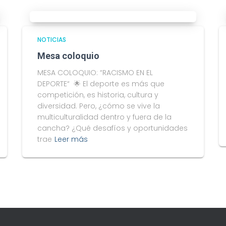
NOTICIAS
Mesa coloquio
MESA COLOQUIO: “RACISMO EN EL
DEPORTE“ 🌟 El deporte es más que
competición, es historia, cultura y
diversidad. Pero, ¿cómo se vive la
multiculturalidad dentro y fuera de la
cancha? ¿Qué desafíos y oportunidades
trae
Leer más