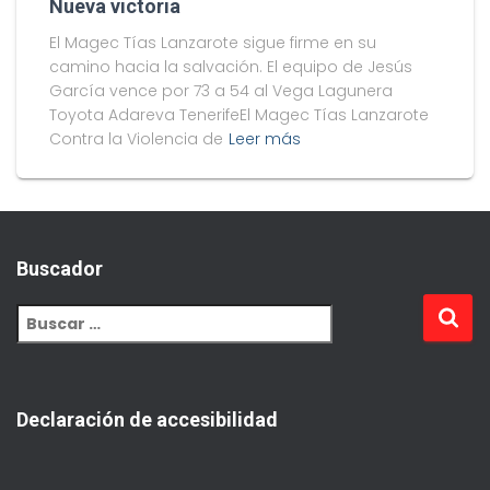
Nueva victoria
El Magec Tías Lanzarote sigue firme en su
camino hacia la salvación. El equipo de Jesús
García vence por 73 a 54 al Vega Lagunera
Toyota Adareva TenerifeEl Magec Tías Lanzarote
Contra la Violencia de
Leer más
Buscador
Declaración de accesibilidad