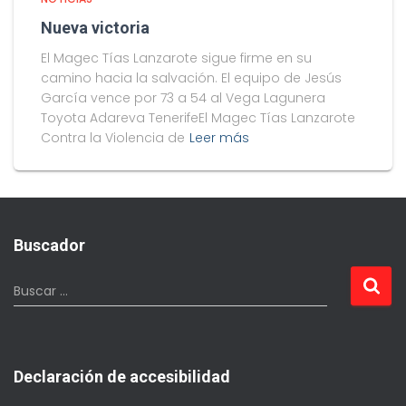
Nueva victoria
El Magec Tías Lanzarote sigue firme en su
camino hacia la salvación. El equipo de Jesús
García vence por 73 a 54 al Vega Lagunera
Toyota Adareva TenerifeEl Magec Tías Lanzarote
Contra la Violencia de
Leer más
Buscador
Buscar …
Declaración de accesibilidad