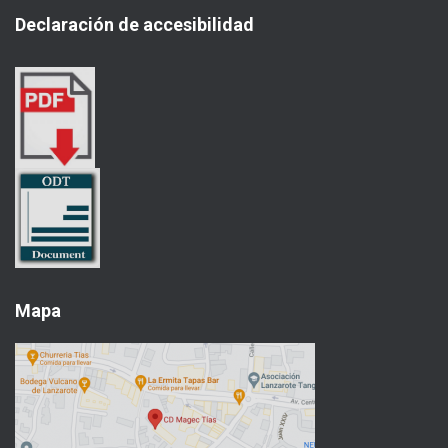
a
Declaración de accesibilidad
r
:
Mapa