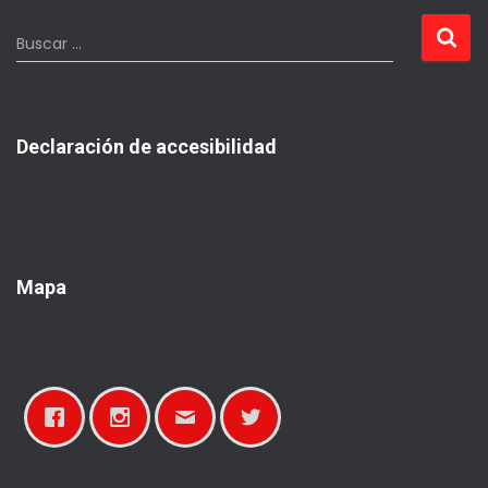
B
Buscar …
u
s
c
a
Declaración de accesibilidad
r
:
Mapa