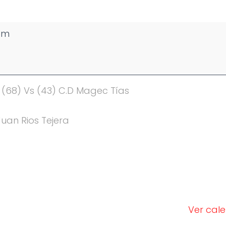
pm
e (68) Vs (43) C.D Magec Tías
Juan Rios Tejera
Ver cal