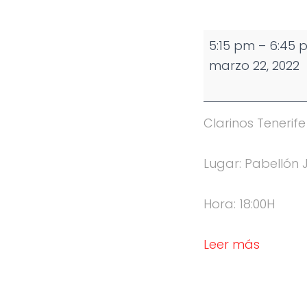
Partido
5:15 pm
–
6:45 
Junior
marzo 22, 2022
Femenino
Clarinos Tenerif
Lugar: Pabellón 
Hora: 18:00H
Leer más