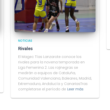
NOTICIAS
Rivales
El Magec Tías Lanzarote conoce los
rivales para la novena temporada en
Liga Femenina 2. Las rojinegras se
medirán a equipos de Cataluña,
Comunidad Valenciana, Baleares, Madrid,
Extremadura, Andalucía y CanariasTras
completarse el período de
Leer más