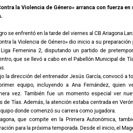
ontra la Violencia de Género» arranca con fuerza en 
.
gro se enfrentó en la tarde del viernes al CB Ariagona La
ntra la Violencia de Género» dio inicio a su preparación
Liga Femenina 2, disputando un partido de pretempo
entro, que se
llevó a cabo en el Pabellón Municipal de Tí
as.
bajo la dirección del entrenador Jesús García, convocó a t
primer equipo, incluyendo a Ana Fernández, quien v
rimera vez. También fue un momento especial ver nu
ilas de Tías. Además, la atención estaba centrada en Veró
 equipo donde comenzó su carrera como jugadora.
Ariagona, que compite en la Primera Autonómica, tamb
ación para la próxima temporada. Desde el inicio, el Ma