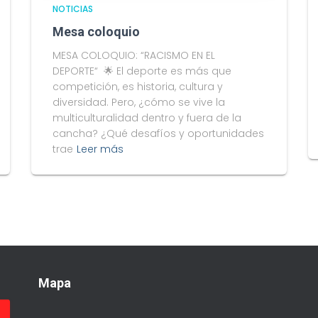
NOTICIAS
Mesa coloquio
MESA COLOQUIO: “RACISMO EN EL
DEPORTE“ 🌟 El deporte es más que
competición, es historia, cultura y
diversidad. Pero, ¿cómo se vive la
multiculturalidad dentro y fuera de la
cancha? ¿Qué desafíos y oportunidades
trae
Leer más
Mapa