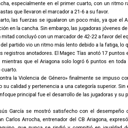
ncha, especialmente en el primer cuarto, con un ritmo r
astas que llevaron el marcador a 21-6 a su favor.
arto, las fuerzas se igualaron un poco más, ya que el 
ión en la cancha. Sin embargo, las jugadoras jóvenes de 
ra mitad concluyó con un marcador de 42-22 a favor del eq
del partido vio un ritmo más lento debido a la fatiga, lo 
s registros anotadores. El Magec Tías anotó 17 puntos e
, mientras que el Ariagona solo logró 6 puntos en toda
 cuarto.
ontra la Violencia de Género» finalmente se impuso c
 su calidad y pertenencia a una categoría superior. Sin
enfoque principal fue el desarrollo de las jugadoras y su 
esús García se mostró satisfecho con el desempeño d
n Carlos Arrocha, entrenador del CB Ariagona, expresó 
quipo, que nunca se rindió y compitió en igualdad 