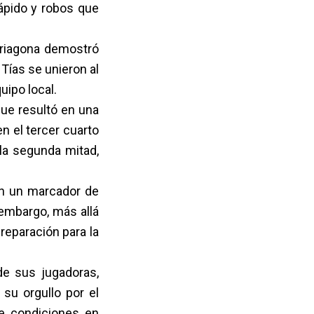
ápido y robos que
Ariagona demostró
Tías se unieron al
uipo local.
que resultó en una
n el tercer cuarto
 la segunda mitad,
on un marcador de
 embargo, más allá
preparación para la
e sus jugadoras,
su orgullo por el
de condiciones en