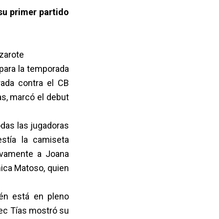
su primer partido
nzarote
 para la temporada
rada contra el CB
as, marcó el debut
odas las jugadoras
estía la camiseta
evamente a Joana
nica Matoso, quien
ién está en pleno
gec Tías mostró su