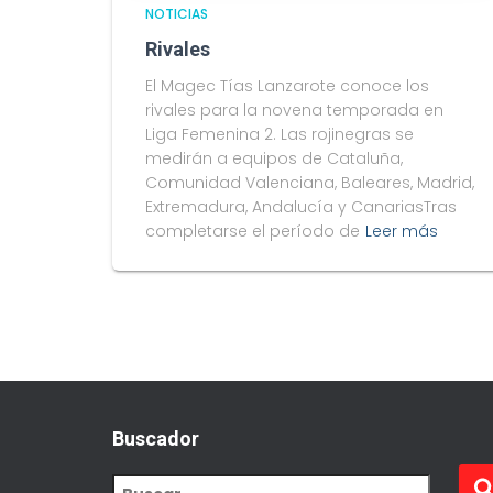
NOTICIAS
Rivales
El Magec Tías Lanzarote conoce los
rivales para la novena temporada en
Liga Femenina 2. Las rojinegras se
medirán a equipos de Cataluña,
Comunidad Valenciana, Baleares, Madrid,
Extremadura, Andalucía y CanariasTras
completarse el período de
Leer más
Buscador