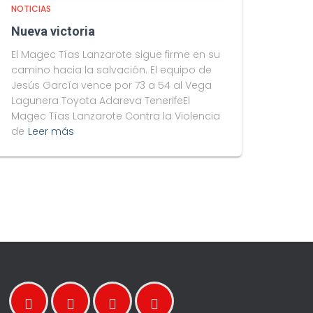
NOTICIAS
Nueva victoria
El Magec Tías Lanzarote sigue firme en su
camino hacia la salvación. El equipo de
Jesús García vence por 73 a 54 al Vega
Lagunera Toyota Adareva TenerifeEl
Magec Tías Lanzarote Contra la Violencia
de
Leer más