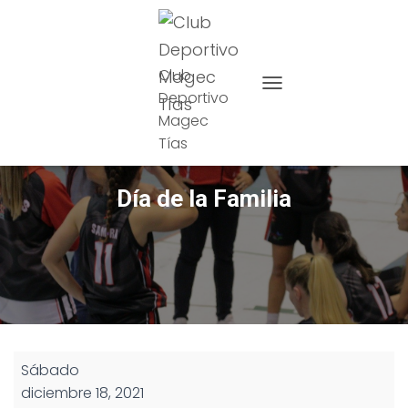
Club
Deportivo
CAMBIAR MODO DE NAVE
Magec
Tías
Día de la Familia
Día
Sábado
de
diciembre 18, 2021
la