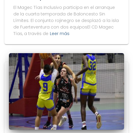
El Magec Tías Inclusivo participa en el arranque
de la cuarta temporada de Baloncesto Sin
Límites. El conjunto rojinegro se desplazó a la isla
de Fuerteventura con dos equiposEl CD Magec
Tías, a través de
Leer más