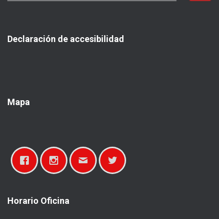
s
c
a
Declaración de accesibilidad
r
:
Mapa
Horario Oficina