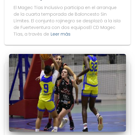
El Magec Tías Inclusivo participa en el arranque
de la cuarta temporada de Baloncesto Sin
Límites. El conjunto rojinegro se desplazó a la isla
de Fuerteventura con dos equiposEl CD Magec
Tías, a través de
Leer más