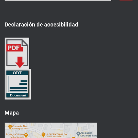
s
c
a
Declaración de accesibilidad
r
:
Mapa