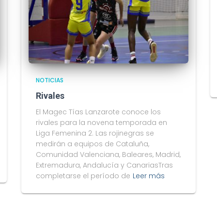
NOTICIAS
Rivales
El Magec Tías Lanzarote conoce los
rivales para la novena temporada en
Liga Femenina 2. Las rojinegras se
medirán a equipos de Cataluña,
Comunidad Valenciana, Baleares, Madrid,
Extremadura, Andalucía y CanariasTras
completarse el período de
Leer más