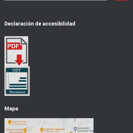
s
c
a
Declaración de accesibilidad
r
:
Mapa