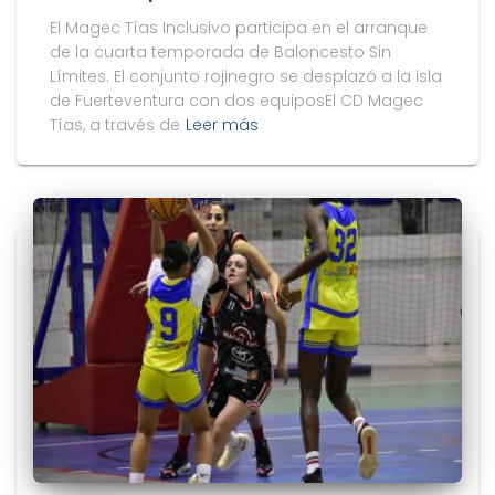
El Magec Tías Inclusivo participa en el arranque
de la cuarta temporada de Baloncesto Sin
Límites. El conjunto rojinegro se desplazó a la isla
de Fuerteventura con dos equiposEl CD Magec
Tías, a través de
Leer más