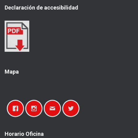
a
Declaración de accesibilidad
r
:
Mapa
Horario Oficina