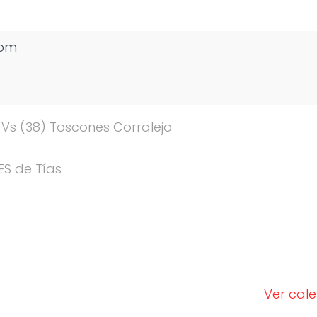
 pm
Vs (38) Toscones Corralejo
ES de Tías
Ver cal