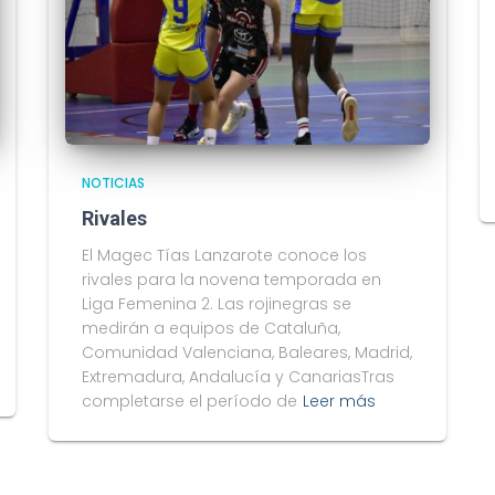
NOTICIAS
Rivales
El Magec Tías Lanzarote conoce los
rivales para la novena temporada en
Liga Femenina 2. Las rojinegras se
medirán a equipos de Cataluña,
Comunidad Valenciana, Baleares, Madrid,
Extremadura, Andalucía y CanariasTras
completarse el período de
Leer más