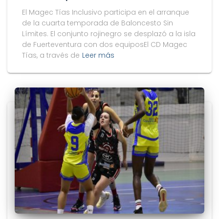
El Magec Tías Inclusivo participa en el arranque
de la cuarta temporada de Baloncesto Sin
Límites. El conjunto rojinegro se desplazó a la isla
de Fuerteventura con dos equiposEl CD Magec
Tías, a través de
Leer más