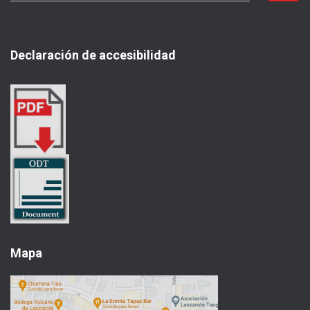
s
c
a
Declaración de accesibilidad
r
:
Mapa