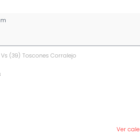
pm
Vs (39) Toscones Corralejo
s
Ver cal