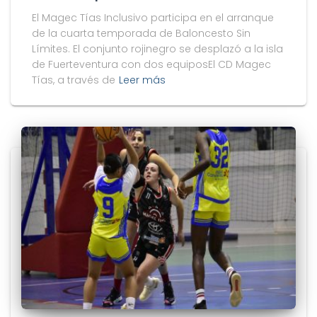
El Magec Tías Inclusivo participa en el arranque
de la cuarta temporada de Baloncesto Sin
Límites. El conjunto rojinegro se desplazó a la isla
de Fuerteventura con dos equiposEl CD Magec
Tías, a través de
Leer más