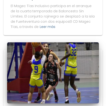
El Magec Tías Inclusivo participa en el arranque
de la cuarta temporada de Baloncesto Sin
Límites. El conjunto rojinegro se desplazó a la isla
de Fuerteventura con dos equiposEl CD Magec
Tías, a través de
Leer más