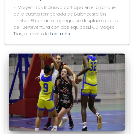
El Magec Tías Inclusivo participa en el arranque
de la cuarta temporada de Baloncesto Sin
Límites. El conjunto rojinegro se desplazó a la isla
de Fuerteventura con dos equiposEl CD Magec
Tías, a través de
Leer más