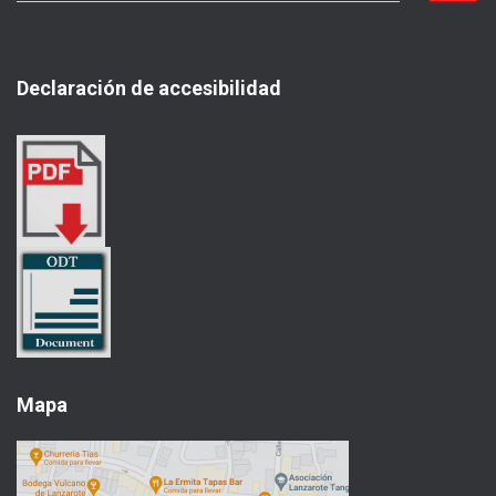
s
c
a
Declaración de accesibilidad
r
:
Mapa