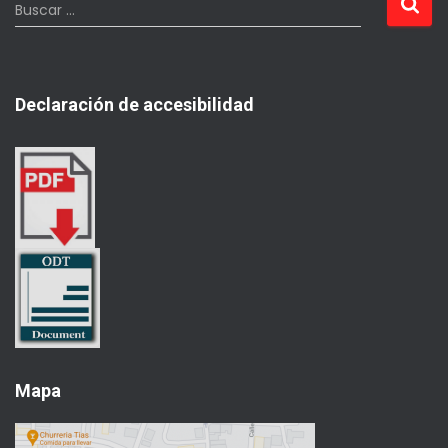
B
Buscar …
u
s
c
a
Declaración de accesibilidad
r
:
Mapa