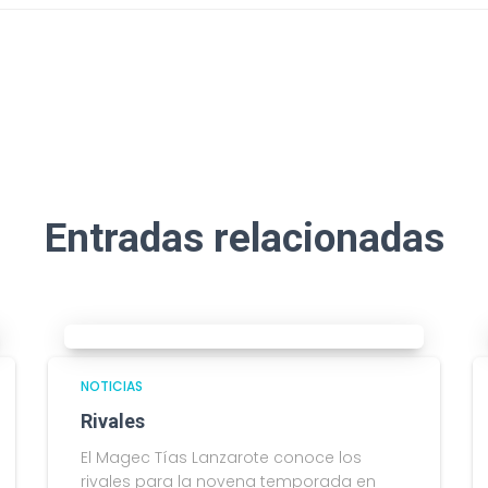
Entradas relacionadas
NOTICIAS
Rivales
El Magec Tías Lanzarote conoce los
rivales para la novena temporada en