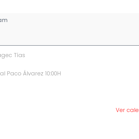
 am
agec Tías
al Paco Álvarez 10:00H
Ver cal