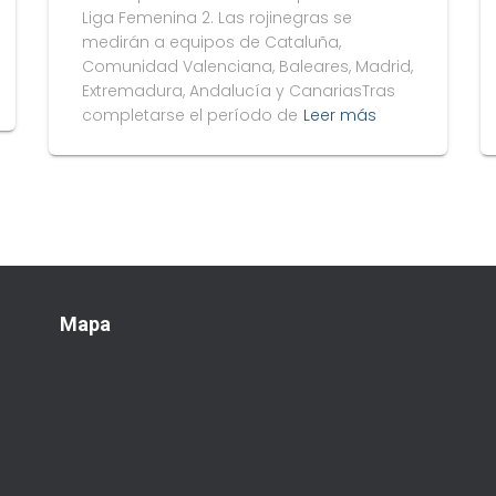
Liga Femenina 2. Las rojinegras se
medirán a equipos de Cataluña,
Comunidad Valenciana, Baleares, Madrid,
Extremadura, Andalucía y CanariasTras
completarse el período de
Leer más
Mapa