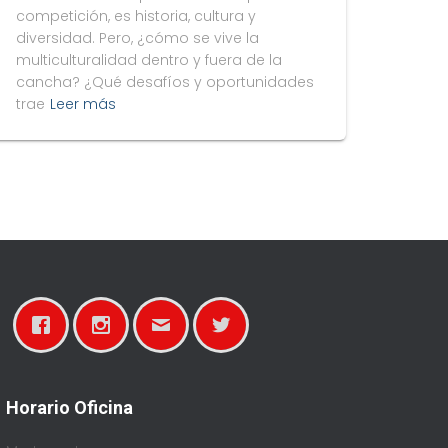
competición, es historia, cultura y
diversidad. Pero, ¿cómo se vive la
multiculturalidad dentro y fuera de la
cancha? ¿Qué desafíos y oportunidades
trae
Leer más
Horario Oficina