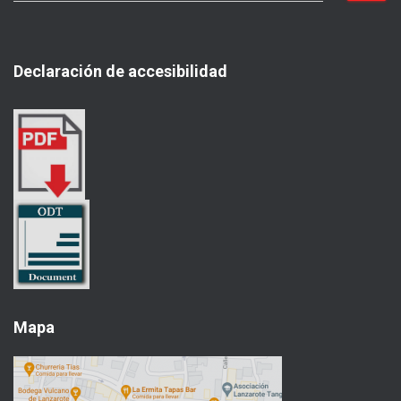
s
c
a
Declaración de accesibilidad
r
:
Mapa