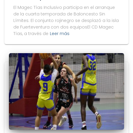
El Magec Tías Inclusivo participa en el arranque
de la cuarta temporada de Baloncesto Sin
Límites. El conjunto rojinegro se desplazó a la isla
de Fuerteventura con dos equiposEl CD Magec
Tías, a través de
Leer más