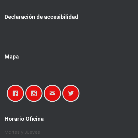
c
a
Declaración de accesibilidad
r
:
Mapa
Horario Oficina
Martes y Jueves