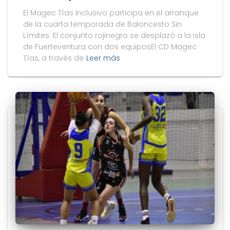
El Magec Tías Inclusivo participa en el arranque
de la cuarta temporada de Baloncesto Sin
Límites. El conjunto rojinegro se desplazó a la isla
de Fuerteventura con dos equiposEl CD Magec
Tías, a través de
Leer más