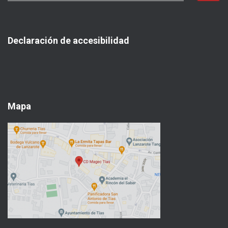
s
c
a
Declaración de accesibilidad
r
:
Mapa