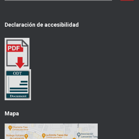
s
c
a
Declaración de accesibilidad
r
:
Mapa