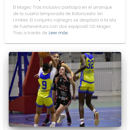
El Magec Tías Inclusivo participa en el arranque
de la cuarta temporada de Baloncesto Sin
Límites. El conjunto rojinegro se desplazó a la isla
de Fuerteventura con dos equiposEl CD Magec
Tías, a través de
Leer más