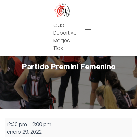
Club
Deportivo
CAMBIAR MODO DE NAVEG
Magec
Tías
Partido Premini Femenino
Partido
12:30 pm
–
2:00 pm
Premini
enero 29, 2022
Femenino